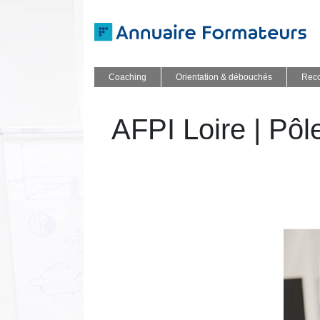
Coaching
Orientation & débouchés
Reco
AFPI Loire | Pôl