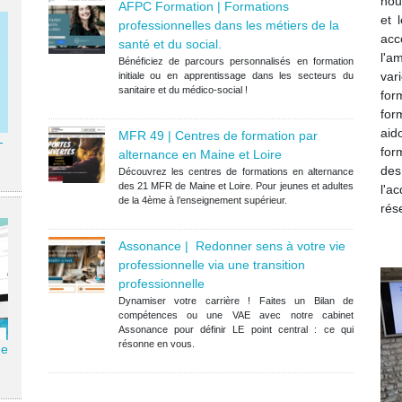
nou
AFPC Formation | Formations
et 
professionnelles dans les métiers de la
ac
santé et du social.
l'a
Bénéficiez de parcours personnalisés en formation
var
initiale ou en apprentissage dans les secteurs du
sanitaire et du médico-social !
for
for
aid
MFR 49 | Centres de formation par
­
for
alternance en Maine et Loire
des
Découvrez les centres de formations en alternance
des 21 MFR de Maine et Loire. Pour jeunes et adultes
l'
de la 4ème à l’enseignement supérieur.
rés
Assonance | Redonner sens à votre vie
professionnelle via une transition
professionnelle
Dynamiser votre carrière ! Faites un Bilan de
compétences ou une VAE avec notre cabinet
Assonance pour définir LE point central : ce qui
résonne en vous.
de