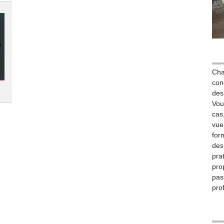
Cha
con
des
Vou
cas
vue
for
des
pra
pro
pa
pro