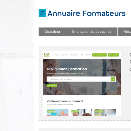
Coaching
Orientation & débouchés
Reco
d