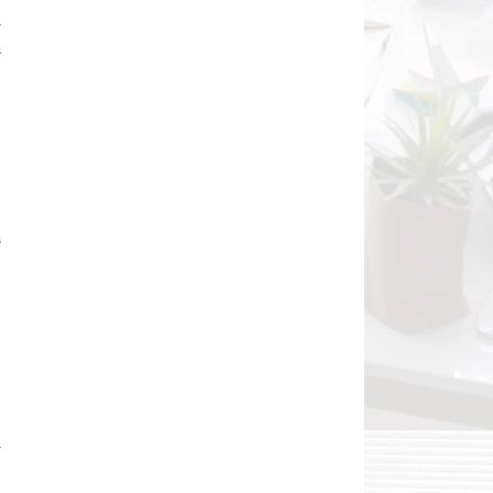
r
s
s
,
n
r