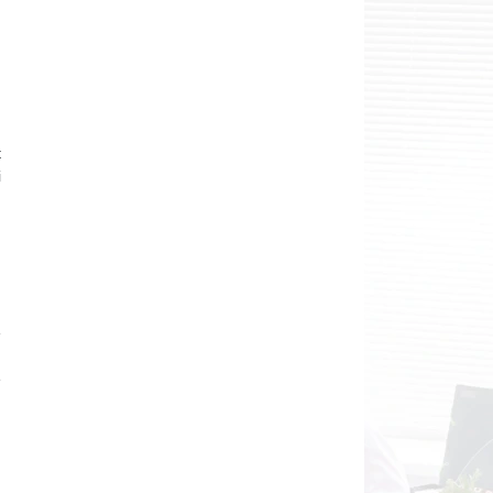
t
i
e
.
é