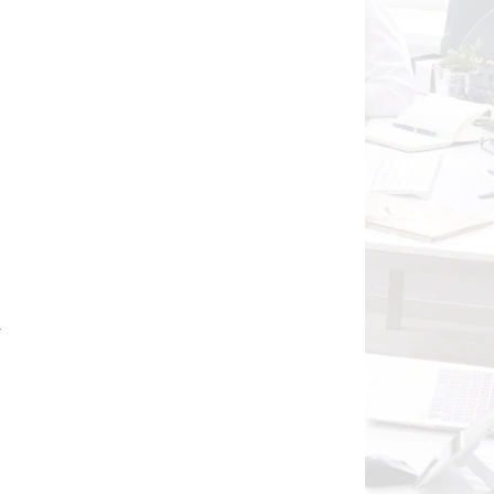
n
-
n
r