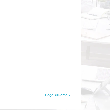
s
r
s
s
Page suivante »