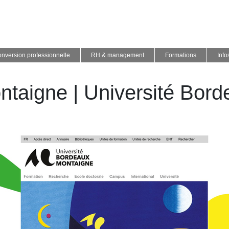
nversion professionnelle
RH & management
Formations
Info
taigne | Université Bor